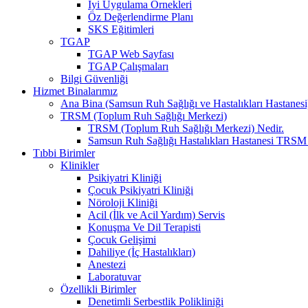
İyi Uygulama Örnekleri
Öz Değerlendirme Planı
SKS Eğitimleri
TGAP
TGAP Web Sayfası
TGAP Çalışmaları
Bilgi Güvenliği
Hizmet Binalarımız
Ana Bina (Samsun Ruh Sağlığı ve Hastalıkları Hastanesi
TRSM (Toplum Ruh Sağlığı Merkezi)
TRSM (Toplum Ruh Sağlığı Merkezi) Nedir.
Samsun Ruh Sağlığı Hastalıkları Hastanesi TRSM
Tıbbi Birimler
Klinikler
Psikiyatri Kliniği
Çocuk Psikiyatri Kliniği
Nöroloji Kliniği
Acil (İlk ve Acil Yardım) Servis
Konuşma Ve Dil Terapisti
Çocuk Gelişimi
Dahiliye (İç Hastalıkları)
Anestezi
Laboratuvar
Özellikli Birimler
Denetimli Serbestlik Polikliniği