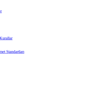
r
Kurallar
et Standartları