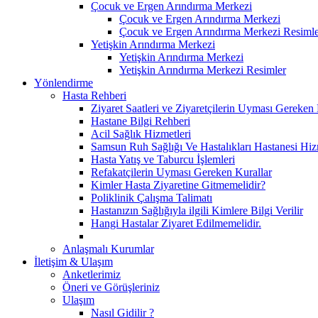
Çocuk ve Ergen Arındırma Merkezi
Çocuk ve Ergen Arındırma Merkezi
Çocuk ve Ergen Arındırma Merkezi Resimle
Yetişkin Arındırma Merkezi
Yetişkin Arındırma Merkezi
Yetişkin Arındırma Merkezi Resimler
Yönlendirme
Hasta Rehberi
Ziyaret Saatleri ve Ziyaretçilerin Uyması Gereken 
Hastane Bilgi Rehberi
Acil Sağlık Hizmetleri
Samsun Ruh Sağlığı Ve Hastalıkları Hastanesi Hizm
Hasta Yatış ve Taburcu İşlemleri
Refakatçilerin Uyması Gereken Kurallar
Kimler Hasta Ziyaretine Gitmemelidir?
Poliklinik Çalışma Talimatı
Hastanızın Sağlığıyla ilgili Kimlere Bilgi Verilir
Hangi Hastalar Ziyaret Edilmemelidir.
Anlaşmalı Kurumlar
İletişim & Ulaşım
Anketlerimiz
Öneri ve Görüşleriniz
Ulaşım
Nasıl Gidilir ?