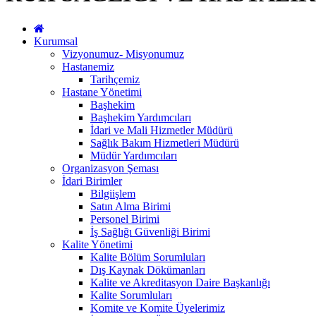
Kurumsal
Vizyonumuz- Misyonumuz
Hastanemiz
Tarihçemiz
Hastane Yönetimi
Başhekim
Başhekim Yardımcıları
İdari ve Mali Hizmetler Müdürü
Sağlık Bakım Hizmetleri Müdürü
Müdür Yardımcıları
Organizasyon Şeması
İdari Birimler
Bilgiişlem
Satın Alma Birimi
Personel Birimi
İş Sağlığı Güvenliği Birimi
Kalite Yönetimi
Kalite Bölüm Sorumluları
Dış Kaynak Dökümanları
Kalite ve Akreditasyon Daire Başkanlığı
Kalite Sorumluları
Komite ve Komite Üyelerimiz